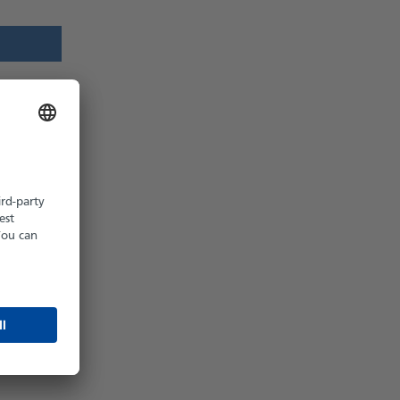
z möglich
hältlich