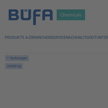
 Hauptinhalt springen
Zur Suche springen
Zur Hauptnavigation springen
PRODUKTE A-Z
BRANCHEN
SERVICE
NACHHALTIGKEIT
UNTE
1 Tankwagen
24000 kg