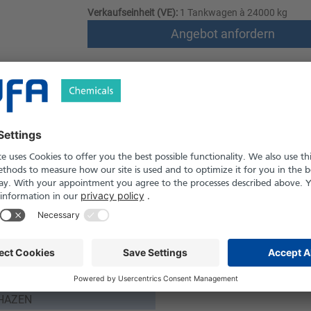
Verkaufseinheit (VE):
1 Tankwagen à 24000 kg
Angebot anfordern
Versand nach Österreich und die Schwei
Produkt in Pfand- und Einweg-Gebinden er
Sicherheitshinweise
% (M/M)
ssig
02
 °C
 HAZEN