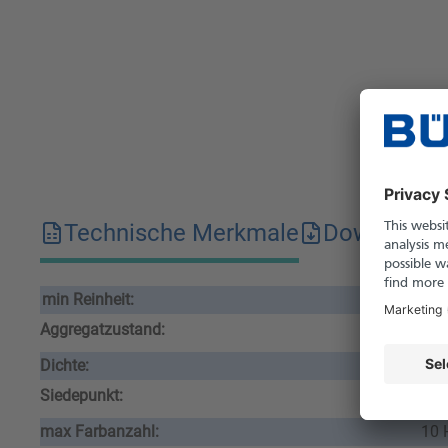
Technische Merkmale
Downloads
min Reinheit:
99 
Aggregatzustand:
flü
Dichte:
0.9
Siedepunkt:
145
max Farbanzahl:
10