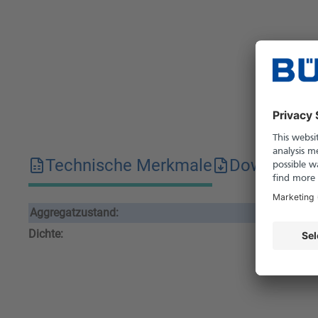
Technische Merkmale
Downloads
Aggregatzustand:
flü
Dichte:
0.7