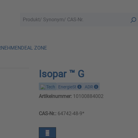
RNEHMEN
DEAL ZONE
Isopar ™ G
Tech
EnergieSt
ADR
Artikelnummer:
10100884002
CAS-Nr.:
64742-48-9*