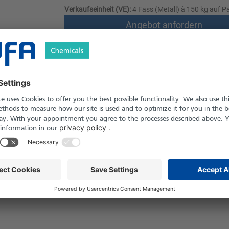
Verkaufseinheit (VE):
4 Fass (Metall) à 150 kg auf Pa
Angebot anfordern
Versand nach Österreich und die Schwei
Produkt in Pfand- und Einweg-Gebinden er
Sicherheitshinweise
ssig
5