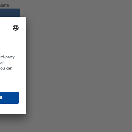
lette
z möglich
hältlich