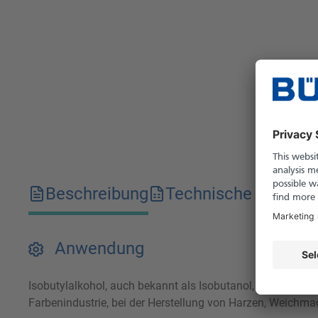
Beschreibung
Technische Merkma
Anwendung
Isobutylalkohol, auch bekannt als Isobutanol, ist ein farb
Farbenindustrie, bei der Herstellung von Harzen, Weich