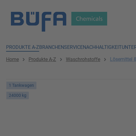
 Hauptinhalt springen
Zur Suche springen
Zur Hauptnavigation springen
PRODUKTE A-Z
BRANCHEN
SERVICE
NACHHALTIGKEIT
UNTE
Home
Produkte A-Z
Waschrohstoffe
Lösemittel 
1 Tankwagen
24000 kg