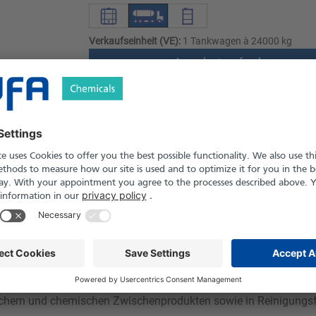
Verkaufseinheit (VE):
1 Tankwagen à 24000 kg
Angebot anfordern
Versand nach Österreich und die Schwei
Produkt in Pfand- und Einweg-Gebinden er
le
Downloads
Sicherheitshinweise
loses, mittelpolarenes Lösungsmittel mit guter Mischbarkeit mit 
machern und chemischen Zwischenprodukten sowie in Reinigungsf