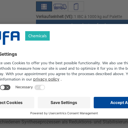
Verkaufseinheit (VE):
1 IBC à 1000 kg auf Palette
Angebot anfordern
Versand nach Österreich und die Schwei
Produkt in Pfand- und Einweg-Gebinden er
le
Downloads
Sicherheitshinweise
 reduzierende Säure, die in der chemischen Industrie, Galvanotec
schiedenen Syntheseprozessen als Reduktions- und Stabilisieru