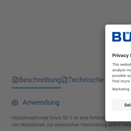
Beschreibung
Technische Merkma
Anwendung
Hypophosphorige Säure 50 % ist eine farblose, mittelstark
von Metallionen, zur chemischen Vernickelung und in ver