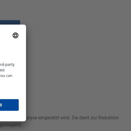
z möglich
hältlich
hnik und Katalyse eingesetzt wird. Sie dient zur Reduktion
ngsreagenz.