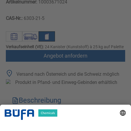
Artikelnummer:
10003671024
CAS-Nr.:
6303-21-5
Verkaufseinheit (VE):
24 Kanister (Kunststoff) à 25 kg auf Palette
Angebot anfordern
Versand nach Österreich und die Schweiz möglich
Produkt in Pfand- und Einweg-Gebinden erhältlich
Beschreibung
Technische Merkmale
Downloads