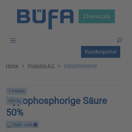
Zum Hauptinhalt springen
Kundenportal
Home
Produkte A-Z
Industriechemie
1 Palette
Hypophosphorige Säure
600 kg
50%
Tech
ADR