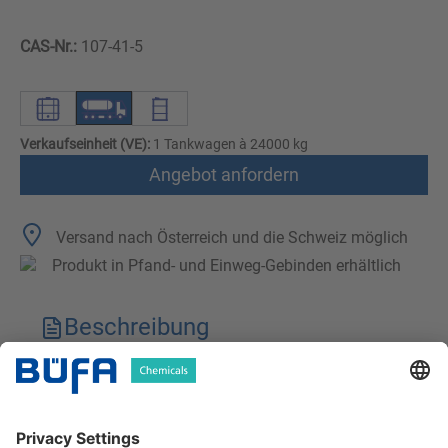
CAS-Nr.:
107-41-5
Verkaufseinheit (VE):
1 Tankwagen à 24000 kg
Angebot anfordern
Versand nach Österreich und die Schweiz möglich
Produkt in Pfand- und Einweg-Gebinden erhältlich
Beschreibung
Technische Merkmale
Downloads