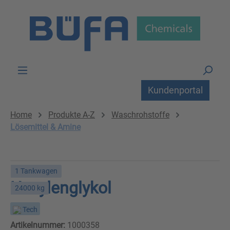
Zum Hauptinhalt springen
Kundenportal
Home
Produkte A-Z
Waschrohstoffe
Lösemittel & Amine
1 Tankwagen
Hexylenglykol
24000 kg
Tech
Artikelnummer:
1000358