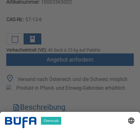
Artikelnummer:
10003365002
CAS-Nr.:
57-13-6
Verkaufseinheit (VE):
40 Sack à 25 kg auf Palette
Angebot anfordern
Versand nach Österreich und die Schweiz möglich
Produkt in Pfand- und Einweg-Gebinden erhältlich
Beschreibung
Technische Merkmale
Downloads