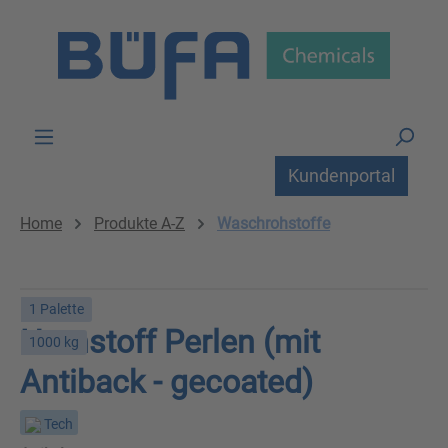
Zum Hauptinhalt springen
Kundenportal
Home
Produkte A-Z
Waschrohstoffe
1 Palette
Harnstoff Perlen (mit
1000 kg
Antiback - gecoated)
Tech