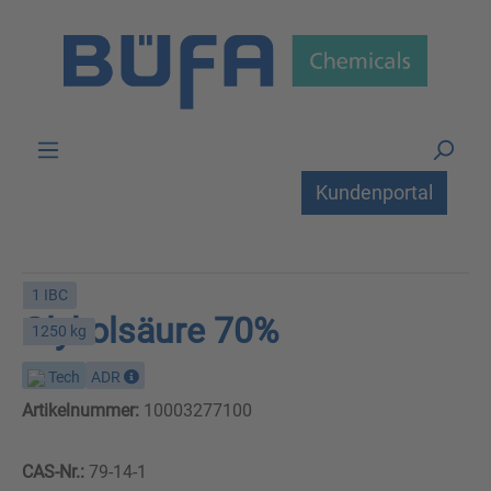
Zum Hauptinhalt springen
Kundenportal
1 IBC
Glykolsäure 70%
1250 kg
Tech
ADR
Artikelnummer:
10003277100
CAS-Nr.:
79-14-1