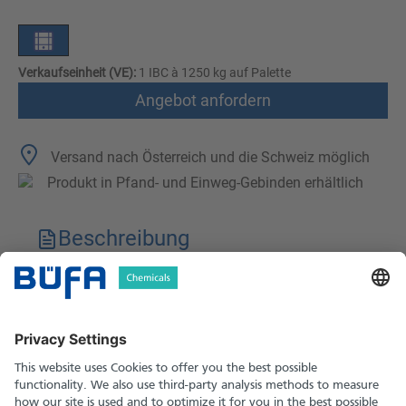
Verkaufseinheit (VE):
1 IBC à 1250 kg auf Palette
Angebot anfordern
Versand nach Österreich und die Schweiz möglich
Produkt in Pfand- und Einweg-Gebinden erhältlich
Beschreibung
Technische Merkmale
Downloads
Sicherheitshinweise