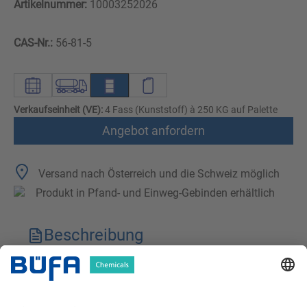
Artikelnummer:
10003252026
CAS-Nr.:
56-81-5
Verkaufseinheit (VE):
4 Fass (Kunststoff) à 250 KG auf Palette
Angebot anfordern
Versand nach Österreich und die Schweiz möglich
Produkt in Pfand- und Einweg-Gebinden erhältlich
Beschreibung
Technische Merkmale
Downloads