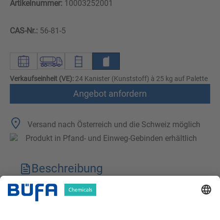
Artikelnummer:
10003252001
CAS-Nr.:
56-81-5
Verkaufseinheit (VE):
24 Kanister (Kunststoff) à 25 kg auf Palette
Angebot anfordern
Versand nach Österreich und die Schweiz möglich
Produkt in Pfand- und Einweg-Gebinden erhältlich
Beschreibung
Technische Merkmale
Downloads