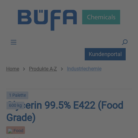
Zum Hauptinhalt springen
Kundenportal
Home
Produkte A-Z
Industriechemie
1 Palette
Glycerin 99.5% E422 (Food
600 kg
Grade)
Food