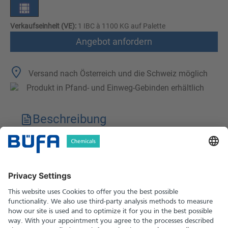
Verkaufseinheit (VE):
1 IBC à 1100 KG auf Palette
Angebot anfordern
Versand nach Österreich und die Schweiz möglich
Produkt in Pfand- und Einweg-Gebinden erhältlich
Beschreibung
Technische Merkmale
Downloads
Sicherheitshinweise