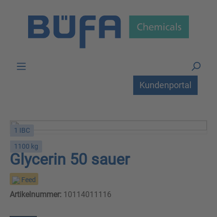
Zum Hauptinhalt springen
Kundenportal
1 IBC
1100 kg
Glycerin 50 sauer
Feed
Artikelnummer:
10114011116