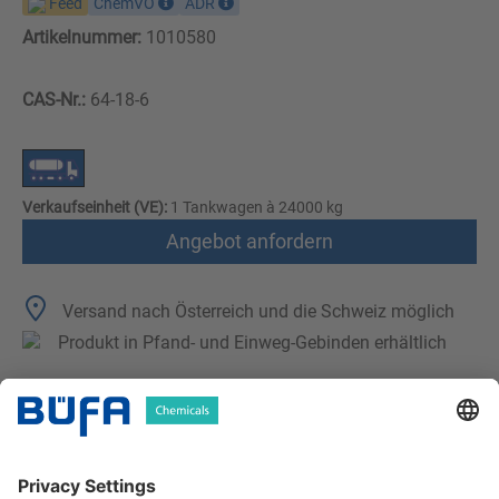
Feed
ChemVO
ADR
Artikelnummer:
1010580
CAS-Nr.:
64-18-6
Verkaufseinheit (VE):
1 Tankwagen à 24000 kg
Angebot anfordern
Versand nach Österreich und die Schweiz möglich
Produkt in Pfand- und Einweg-Gebinden erhältlich
Technische Merkmale
Downloads