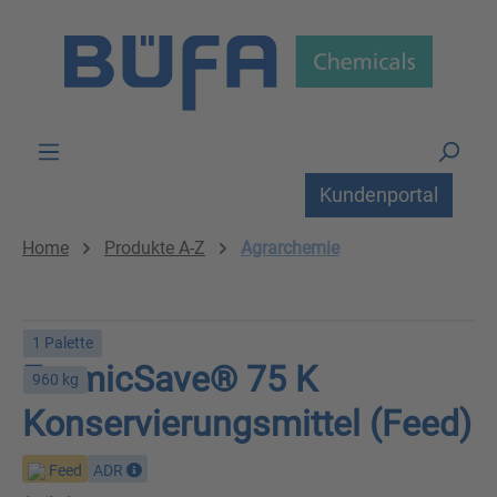
Zum Hauptinhalt springen
Kundenportal
Home
Produkte A-Z
Agrarchemie
1 Palette
FormicSave® 75 K
960 kg
Konservierungsmittel (Feed)
Feed
ADR