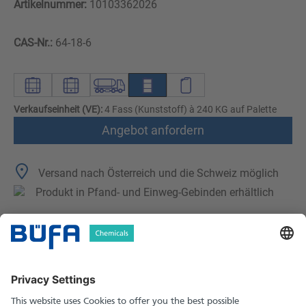
Artikelnummer:
10103362026
CAS-Nr.:
64-18-6
Verkaufseinheit (VE):
4 Fass (Kunststoff) à 240 KG auf Palette
Angebot anfordern
Versand nach Österreich und die Schweiz möglich
Produkt in Pfand- und Einweg-Gebinden erhältlich
Technische Merkmale
Downloads
Sicherheitshinweise