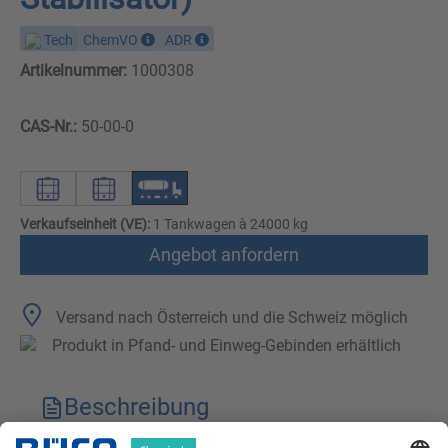
Tech
ChemVO
ADR
Artikelnummer:
1000308
CAS-Nr.:
50-00-0
Verkaufseinheit (VE):
1 Tankwagen à 24000 kg
Angebot anfordern
Versand nach Österreich und die Schweiz möglich
Produkt in Pfand- und Einweg-Gebinden erhältlich
Beschreibung