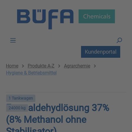
Zum Hauptinhalt springen
Kundenportal
Home
Produkte A-Z
Agrarchemie
Hygiene & Betriebsmittel
1 Tankwagen
Formaldehydlösung 37%
24000 kg
(8% Methanol ohne
Stabilisator)