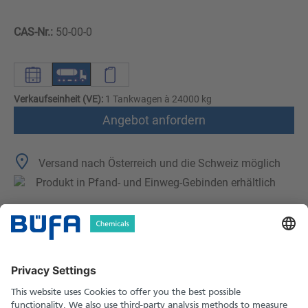
CAS-Nr.:
50-00-0
Verkaufseinheit (VE):
1 Tankwagen à 24000 kg
Angebot anfordern
Versand nach Österreich und die Schweiz möglich
Produkt in Pfand- und Einweg-Gebinden erhältlich
Technische Merkmale
Downloads
Sicherheitshinweise