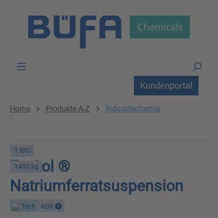
Zum Hauptinhalt springen
Kundenportal
Home
Produkte A-Z
Industriechemie
1 IBC
FerSol ®
1400 kg
Natriumferratsuspension
Tech
ADR