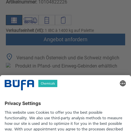
Artikelnummer:
10104822226
Verkaufseinheit (VE):
1 IBC à 1400 kg auf Palette
Angebot anfordern
Versand nach Österreich und die Schweiz möglich
Produkt in Pfand- und Einweg-Gebinden erhältlich
Technische Merkmale
Downloads
Sicherheitshinweise