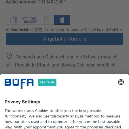
Artikelnummer:
10104822001
Verkaufseinheit (VE):
24 Kanister (Kunststoff) à 25 kg auf Palette
Angebot anfordern
Versand nach Österreich und die Schweiz möglich
Produkt in Pfand- und Einweg-Gebinden erhältlich
Technische Merkmale
Downloads
Sicherheitshinweise