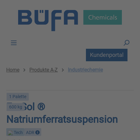
Zum Hauptinhalt springen
Kundenportal
Home
Produkte A-Z
Industriechemie
1 Palette
FerSol ®
600 kg
Natriumferratsuspension
Tech
ADR