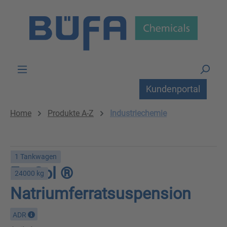
Zum Hauptinhalt springen
Kundenportal
Home
Produkte A-Z
Industriechemie
1 Tankwagen
FerSol ®
24000 kg
Natriumferratsuspension
ADR