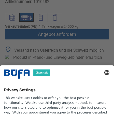
Artikelnummer:
1010482
Verkaufseinheit (VE):
1 Tankwagen à 24000 kg
Angebot anfordern
Versand nach Österreich und die Schweiz möglich
Produkt in Pfand- und Einweg-Gebinden erhältlich
Technische Merkmale
Downloads
Sicherheitshinweise