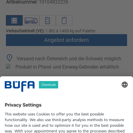
Artikelnummer:
10104832226
Verkaufseinheit (VE):
1 IBC à 1400 kg auf Palette
Angebot anfordern
Versand nach Österreich und die Schweiz möglich
Produkt in Pfand- und Einweg-Gebinden erhältlich
Technische Merkmale
Downloads
Sicherheitshinweise