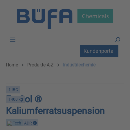
Zum Hauptinhalt springen
Kundenportal
Home
Produkte A-Z
Industriechemie
1 IBC
FerSol ®
1400 kg
Kaliumferratsuspension
Tech
ADR