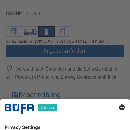
CAS-Nr.:
141-78-6
Verkaufseinheit (VE):
4 Fass (Metall) à 180 kg auf Palette
Angebot anfordern
Versand nach Österreich und die Schweiz möglich
Produkt in Pfand- und Einweg-Gebinden erhältlich
Beschreibung
Technische Merkmale
Downloads