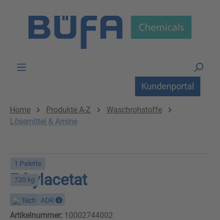
Zum Hauptinhalt springen
Kundenportal
Home
Produkte A-Z
Waschrohstoffe
Lösemittel & Amine
1 Palette
Ethylacetat
720 kg
Tech
ADR
Artikelnummer:
10002744002