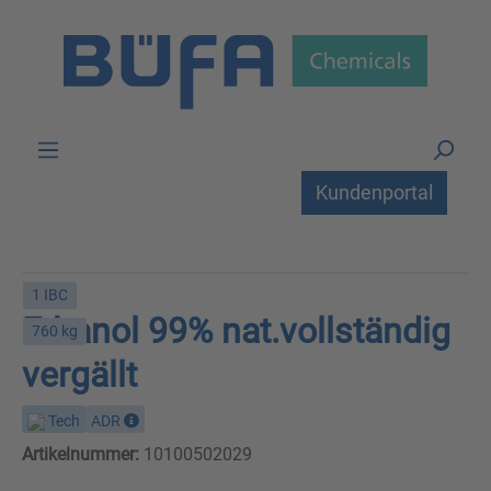
Zum Hauptinhalt springen
Kundenportal
1 IBC
Ethanol 99% nat.vollständig
760 kg
vergällt
Tech
ADR
Artikelnummer:
10100502029