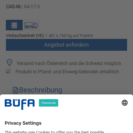
CAS-Nr.:
64-17-5
Verkaufseinheit (VE):
1 IBC à 760 kg auf Palette
Angebot anfordern
Versand nach Österreich und die Schweiz möglich
Produkt in Pfand- und Einweg-Gebinden erhältlich
Beschreibung
Technische Merkmale
Downloads
Sicherheitshinweise