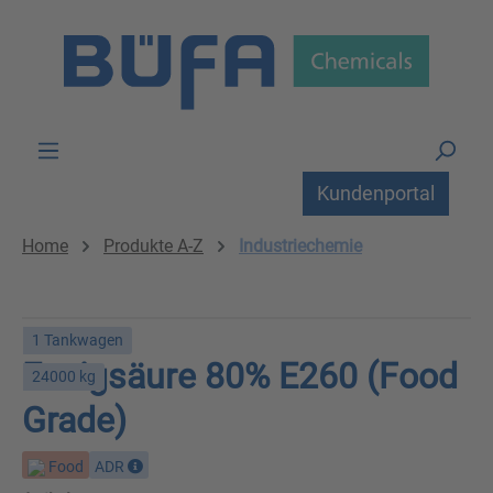
Zum Hauptinhalt springen
Kundenportal
Home
Produkte A-Z
Industriechemie
1 Tankwagen
Essigsäure 80% E260 (Food
24000 kg
Grade)
Food
ADR