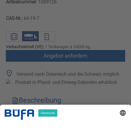
Artikelnummer:
1009126
CAS-Nr.:
64-19-7
Verkaufseinheit (VE):
1 Tankwagen à 24000 kg
Angebot anfordern
Versand nach Österreich und die Schweiz möglich
Produkt in Pfand- und Einweg-Gebinden erhältlich
Beschreibung
Technische Merkmale
Downloads