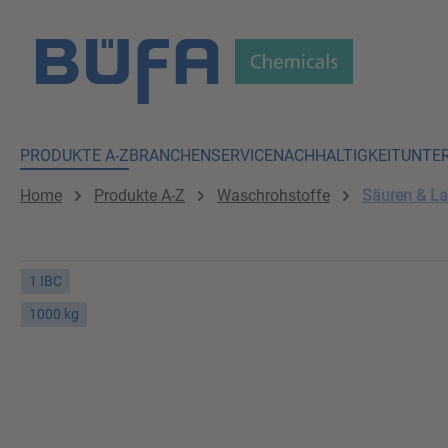
 Hauptinhalt springen
Zur Suche springen
Zur Hauptnavigation springen
PRODUKTE A-Z
BRANCHEN
SERVICE
NACHHALTIGKEIT
UNTE
Home
Produkte A-Z
Waschrohstoffe
Säuren & L
1 IBC
1000 kg