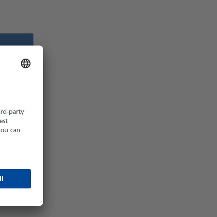
z möglich
hältlich