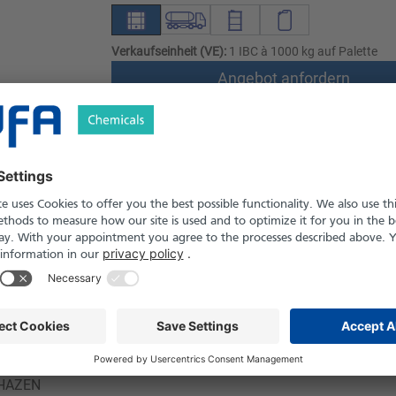
Verkaufseinheit (VE):
1 IBC à 1000 kg auf Palette
Angebot anfordern
Versand nach Österreich und die Schwei
Produkt in Pfand- und Einweg-Gebinden er
Sicherheitshinweise
ssig
73
-112 °C
 HAZEN