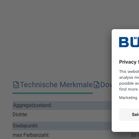
Technische Merkmale
Downloads
Aggregatzustand:
flü
Dichte:
1.0
Siedepunkt:
101
max Farbanzahl:
30