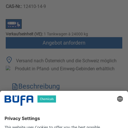
CAS-Nr.:
12410-14-9
Verkaufseinheit (VE):
1 Tankwagen à 24000 kg
Angebot anfordern
Versand nach Österreich und die Schweiz möglich
Produkt in Pfand- und Einweg-Gebinden erhältlich
Beschreibung
Technische Merkmale
Downloads
Sicherheitshinweise