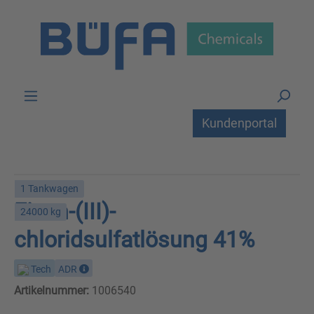
Zum Hauptinhalt springen
Kundenportal
1 Tankwagen
Eisen-(III)-
24000 kg
chloridsulfatlösung 41%
Tech
ADR
Artikelnummer:
1006540