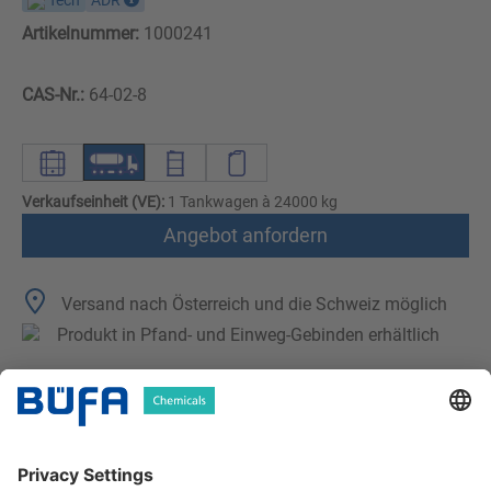
Tech
ADR
Artikelnummer:
1000241
CAS-Nr.:
64-02-8
Verkaufseinheit (VE):
1 Tankwagen à 24000 kg
Angebot anfordern
Versand nach Österreich und die Schweiz möglich
Produkt in Pfand- und Einweg-Gebinden erhältlich
Technische Merkmale
Downloads