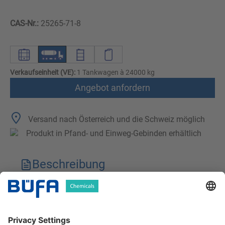
CAS-Nr.:
25265-71-8
Verkaufseinheit (VE):
1 Tankwagen à 24000 kg
Angebot anfordern
Versand nach Österreich und die Schweiz möglich
Produkt in Pfand- und Einweg-Gebinden erhältlich
Beschreibung
Technische Merkmale
Downloads