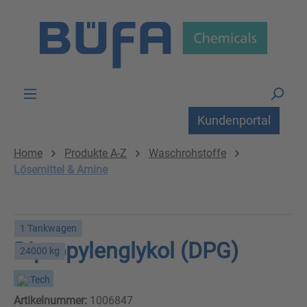
Zum Hauptinhalt springen
Kundenportal
Home
Produkte A-Z
Waschrohstoffe
Lösemittel & Amine
1 Tankwagen
Dipropylenglykol (DPG)
24000 kg
Tech
Artikelnummer:
1006847