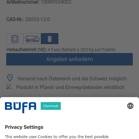
Artikelnummer:
10089934002
CAS-Nr.:
28553-12-0
Verkaufseinheit (VE):
4 Fass (Metall) à 203 kg auf Palette
Angebot anfordern
Versand nach Österreich und die Schweiz möglich
Produkt in Pfand- und Einweg-Gebinden erhältlich
Technische Merkmale
Downloads
Sicherheitshinweise