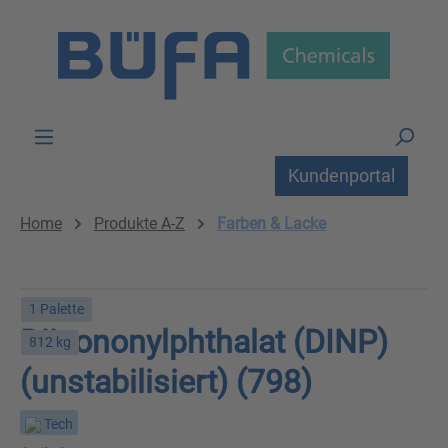
Zum Hauptinhalt springen
Kundenportal
Home
Produkte A-Z
Farben & Lacke
1 Palette
Diisononylphthalat (DINP)
812 kg
(unstabilisiert) (798)
Tech