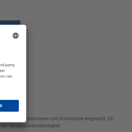
z möglich
hältlich
PVC, Folien, Dichtmassen und Kunstharze eingesetzt. Es
hter Temperaturbeständigkeit.