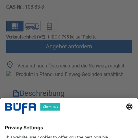
CAS-Nr.:
108-83-8
Verkaufseinheit (VE):
1 IBC à 795 kg auf Palette
Angebot anfordern
Versand nach Österreich und die Schweiz möglich
Produkt in Pfand- und Einweg-Gebinden erhältlich
Beschreibung
Technische Merkmale
Downloads
Sicherheitshinweise