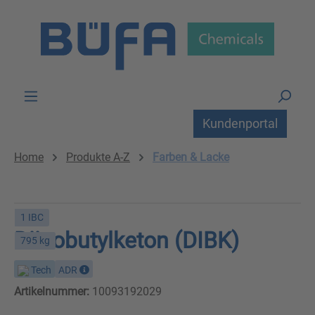
Zum Hauptinhalt springen
Kundenportal
Home
Produkte A-Z
Farben & Lacke
1 IBC
Diisobutylketon (DIBK)
795 kg
Tech
ADR
Artikelnummer:
10093192029