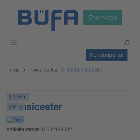
Zum Hauptinhalt springen
Kundenportal
Home
Produkte A-Z
Farben & Lacke
1 Palette
Dibasicester
880 kg
Tech
Artikelnummer:
10002144002