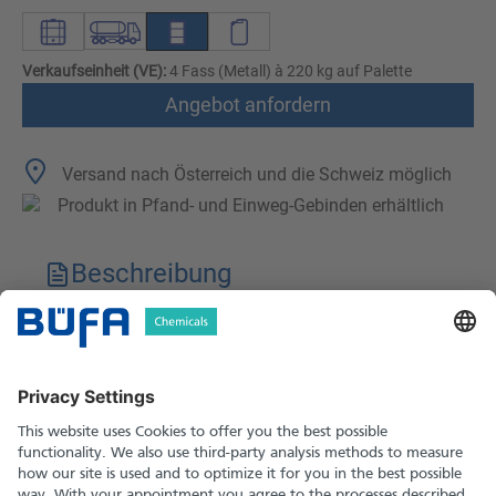
Verkaufseinheit (VE):
4 Fass (Metall) à 220 kg auf Palette
Angebot anfordern
Versand nach Österreich und die Schweiz möglich
Produkt in Pfand- und Einweg-Gebinden erhältlich
Beschreibung
Technische Merkmale
Downloads
Sicherheitshinweise