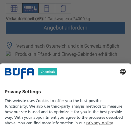
Verkaufseinheit (VE):
1 Tankwagen à 24000 kg
Angebot anfordern
Versand nach Österreich und die Schweiz möglich
Produkt in Pfand- und Einweg-Gebinden erhältlich
Technische Merkmale
Downloads
Sicherheitshinweise