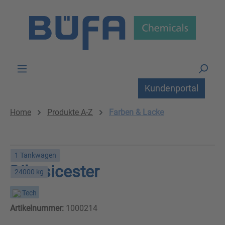
Zum Hauptinhalt springen
Kundenportal
Home
Produkte A-Z
Farben & Lacke
1 Tankwagen
Dibasicester
24000 kg
Tech
Artikelnummer:
1000214