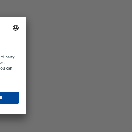
z möglich
hältlich