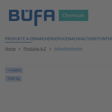
 Hauptinhalt springen
Zur Suche springen
Zur Hauptnavigation springen
PRODUKTE A-Z
BRANCHEN
SERVICE
NACHHALTIGKEIT
UNTE
Home
Produkte A-Z
Industriechemie
1 Palette
1000 kg