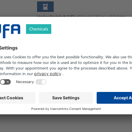
Verkaufseinheit (VE):
40 Sack à 25 kg auf Palette
Angebot anfordern
Versand nach Österreich und die Schwei
Produkt in Pfand- und Einweg-Gebinden er
Sicherheitshinweise
tallin