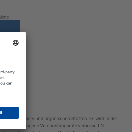
lette
z möglich
hältlich
arkeit mit Wasser und organischen Stoffen. Es wird in der
 seine ausgewogene Verdunstungsrate verbessert N-