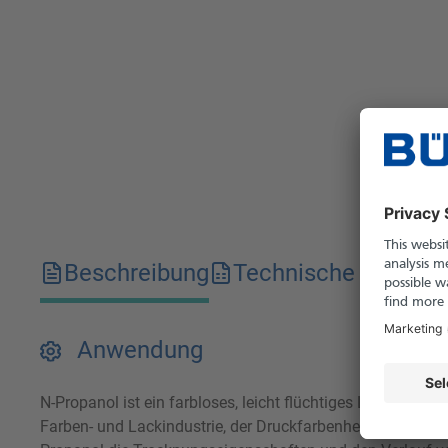
Beschreibung
Technische Merkma
Anwendung
N-Propanol ist ein farbloses, leicht flüchtiges Lösungsmi
Farben- und Lackindustrie, der Druckfarbenherstellung s