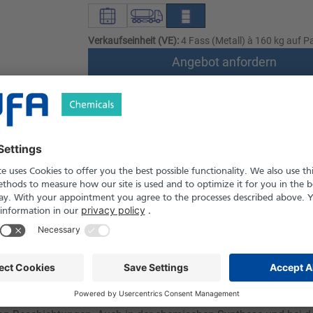
Verkaufseinheit (VE):
4 Fass (Metall) à 160 kg auf Pa
Angebot anfordern
Versand nach Österreich und die Schwei
Produkt in Pfand- und Einweg-Gebinden er
le
Downloads
Sicherheitshinweise
ttel mit mittlerer Verdunstungsgeschwindigkeit und guter Mischb
owie in Reinigungs- und Entfettungsprozessen eingesetzt. Durch