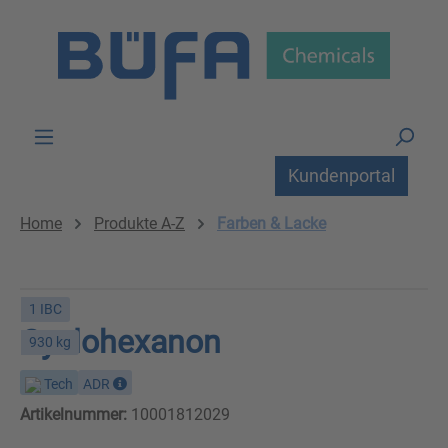
Zum Hauptinhalt springen
Kundenportal
Home
Produkte A-Z
Farben & Lacke
1 IBC
Cyclohexanon
930 kg
Tech
ADR
Artikelnummer:
10001812029