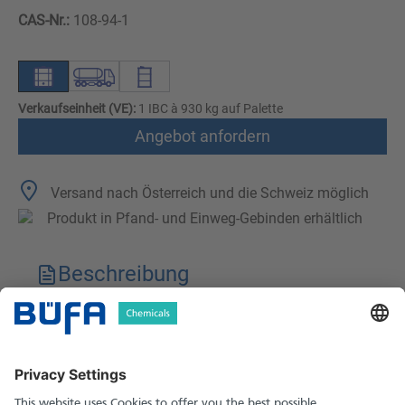
CAS-Nr.:
108-94-1
Verkaufseinheit (VE):
1 IBC à 930 kg auf Palette
Angebot anfordern
Versand nach Österreich und die Schweiz möglich
Produkt in Pfand- und Einweg-Gebinden erhältlich
Beschreibung
Technische Merkmale
Downloads
Sicherheitshinweise