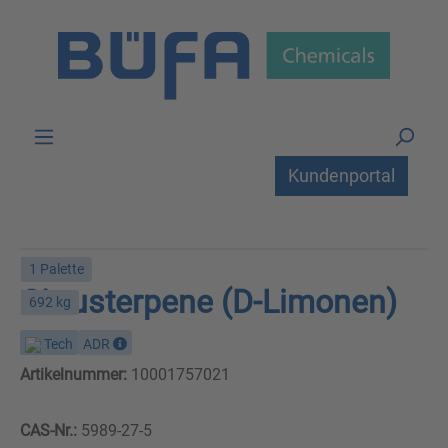
Zum Hauptinhalt springen
Kundenportal
1 Palette
Citrusterpene (D-Limonen)
692 kg
Tech
ADR
Artikelnummer:
10001757021
CAS-Nr.:
5989-27-5