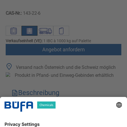
CAS-Nr.:
143-22-6
Verkaufseinheit (VE):
1 IBC à 1000 kg auf Palette
Angebot anfordern
Versand nach Österreich und die Schweiz möglich
Produkt in Pfand- und Einweg-Gebinden erhältlich
Beschreibung
Technische Merkmale
Downloads