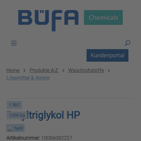
Zum Hauptinhalt springen
Kundenportal
Home
Produkte A-Z
Waschrohstoffe
Lösemittel & Amine
1 IBC
Butyltriglykol HP
1000 kg
Tech
Artikelnummer:
10086082227