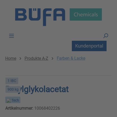
Zum Hauptinhalt springen
Kundenportal
Home
Produkte A-Z
Farben & Lacke
1 IBC
Butylglykolacetat
900 kg
Tech
Artikelnummer:
10068402226