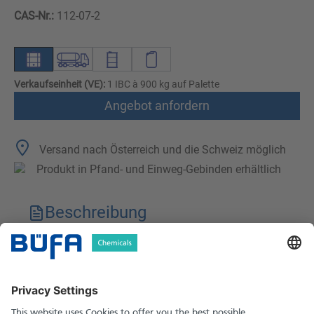
CAS-Nr.:
112-07-2
Verkaufseinheit (VE):
1 IBC à 900 kg auf Palette
Angebot anfordern
Versand nach Österreich und die Schweiz möglich
Produkt in Pfand- und Einweg-Gebinden erhältlich
Beschreibung
Technische Merkmale
Downloads
Sicherheitshinweise