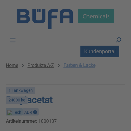
Zum Hauptinhalt springen
Kundenportal
Home
Produkte A-Z
Farben & Lacke
1 Tankwagen
Butylacetat
24000 kg
Tech
ADR
Artikelnummer:
1000137