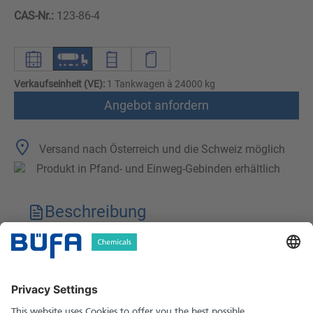
CAS-Nr.:
123-86-4
Verkaufseinheit (VE):
1 Tankwagen à 24000 kg
Angebot anfordern
Versand nach Österreich und die Schweiz möglich
Produkt in Pfand- und Einweg-Gebinden erhältlich
Beschreibung
Technische Merkmale
Downloads
Sicherheitshinweise