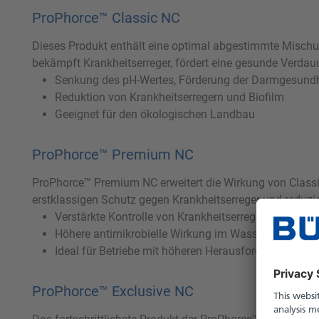
ProPhorce™ Classic NC
Dieses Produkt enthält eine optimal abgestimmte Mischun
bekämpft Krankheitserreger, fördert eine gesunde Verdauu
Senkung des pH-Wertes, Förderung der Darmgesundh
Reduktion von Krankheitserregern und Biofilm
Geeignet für den ökologischen Landbau
ProPhorce™ Premium NC
ProPhorce™ Premium NC erweitert die Wirkung von Classic 
erstklassigen Schutz gegen Krankheitserreger und reduzie
Verstärkte Kontrolle von Krankheitserregern durch ät
Höhere antimikrobielle Wirkung im Wasser und im 
Ideal für Betriebe mit höheren Herausforderungen im
ProPhorce™ Exclusive NC