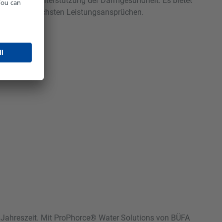
inester zur Unterstützung der Darmgesundheit. Es bietet
etriebe mit höchsten Leistungsansprüchen.
en Jahreszeit. Mit ProPhorce® Water Solutions von BÜFA