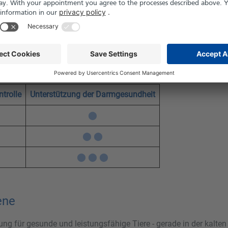
iniert organische Säuren, ätherische Öle und Buttersäure-Glycer
mintegrität und verbessert die Nährstoffaufnahme - ideal für B
er
hsvollen Umgebungen
trolle
Unterstützung der Darmgesundheit
⬤
⬤ ⬤
⬤ ⬤ ⬤
ene
ung für gesunde und leistungsfähige Tiere - gerade in der kalt