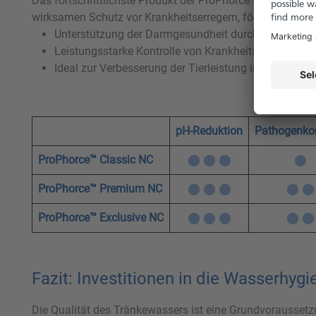
Das fortschrittlichste Produkt der ProPhorce™-Reihe komb
wirksamen Schutz vor Krankheitserregern, fördert die Dar
Unterstützung der Darmgesundheit durch Glycerolest
Leistungsstarke Kontrolle von Krankheitserregern
Ideal zur Verbesserung der Tierleistung in anspruc
pH-Reduktion
Pathogenkon
ProPhorce™ Classic NC
⬤ ⬤ ⬤
⬤
ProPhorce™ Premium NC
⬤ ⬤ ⬤
⬤ ⬤
ProPhorce™ Exclusive NC
⬤ ⬤ ⬤
⬤ ⬤
Fazit: Investitionen in die Wasserhygi
Die Qualität des Tränkewassers ist eine Grundvoraussetz