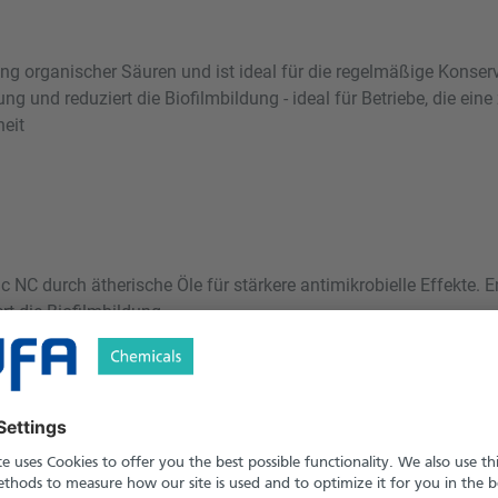
g organischer Säuren und ist ideal für die regelmäßige Konser
ng und reduziert die Biofilmbildung - ideal für Betriebe, die e
eit
NC durch ätherische Öle für stärkere antimikrobielle Effekte. E
rt die Biofilmbildung.
herische Öle
Darm
 Bereich Tierwohl