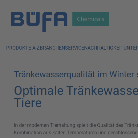
 Hauptinhalt springen
Zur Suche springen
Zur Hauptnavigation springen
PRODUKTE A-Z
BRANCHEN
SERVICE
NACHHALTIGKEIT
UNTE
Tränkewasserqualität im Winter 
Optimale Tränkewasser
Tiere
In der modernen Tierhaltung spielt die Qualität des Trän
Kombination aus kalten Temperaturen und geschlossenen