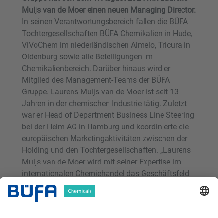
Muijs van de Moer einen neuen Managing Director.
In seinen Verantwortungsbereich fallen die BÜFA
Tochtergesellschaften BÜFA Chemikalien in Hude,
ViVoChem im niederländischen Almelo, Tricura in
Oldenburg sowie alle Beteiligungen im
Chemikalienbereich. Darüber hinaus wird er
Mitglied des Management-Teams der BÜFA
Gruppe. Laurens Muijs van de Moer ist seit 13
Jahren in der chemischen Industrie tätig. Zuletzt
war er Head of Department Business Line Steering
bei der Helm AG in Hamburg und koordinierte die
europäischen Marketingaktivitäten zwischen der
Holding und den Tochtergesellschaften. „Laurens
Muijs van de Moer wird mit seiner Expertise im
internationalen Chemiehandel das Geschäftsfeld
Chemicals bei BÜFA weiter entwickeln und die
bisherigen Marktaktivitäten ausbauen. Wir planen,
das Geschäftsfeld noch internationaler