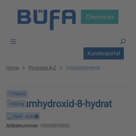
Zum Hauptinhalt springen
Kundenportal
Home
Produkte A-Z
Industriechemie
1 Palette
Bariumhydroxid-8-hydrat
1000 kg
Tech
ADR
Artikelnummer:
10000895002