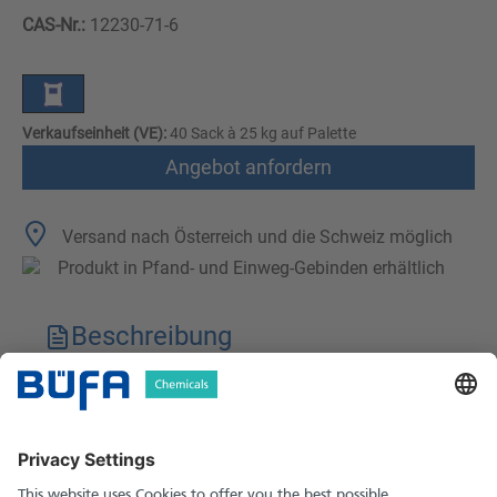
CAS-Nr.:
12230-71-6
Verkaufseinheit (VE):
40 Sack à 25 kg auf Palette
Angebot anfordern
Versand nach Österreich und die Schweiz möglich
Produkt in Pfand- und Einweg-Gebinden erhältlich
Beschreibung
Technische Merkmale
Downloads
Sicherheitshinweise