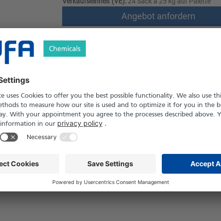
Verkaufseinheit (VE):
24 Sack à 25 kg auf Palette
Angebot anfordern
Versand nach Österreich und die Schwei
Produkt in Pfand- und Einweg-Gebinden er
Sicherheitshinweise
t