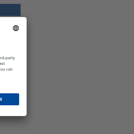
z möglich
hältlich