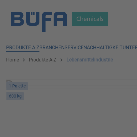
 Hauptinhalt springen
Zur Suche springen
Zur Hauptnavigation springen
PRODUKTE A-Z
BRANCHEN
SERVICE
NACHHALTIGKEIT
UNTE
Home
Produkte A-Z
Lebensmittelindustrie
1 Palette
600 kg