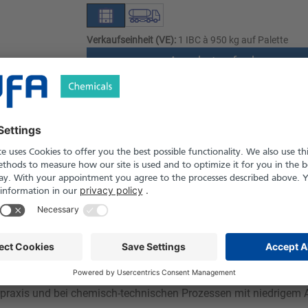
Verkaufseinheit (VE):
1 IBC à 950 kg auf Palette
Angebot anfordern
Versand nach Österreich und die Schwei
Produkt in Pfand- und Einweg-Gebinden er
le
Downloads
Sicherheitshinweise
alytischen Prozessen eingesetzt, beispielsweise zur pH-Wert-Re
raxis und bei chemisch-technischen Prozessen mit niedrigem