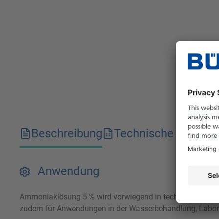
Beschreibung
Technische Merkma
Anwendung
Ammoniaklösung 5 % wird vorwiegend in technischen und an
zudem für Anwendungen in der Wasserbehandlung, Laborp