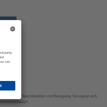
z möglich
hältlich
gulierung, Neutralisation und Reinigung. Sie eignet sich
 Ammoniakbedarf.