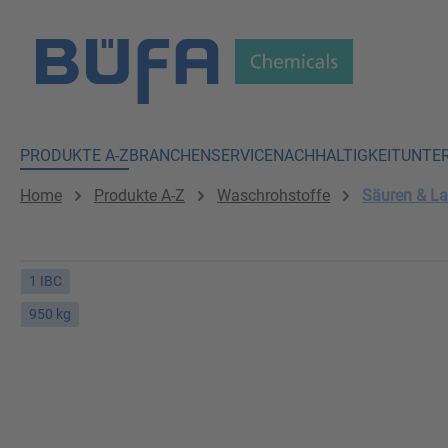
 Hauptinhalt springen
Zur Suche springen
Zur Hauptnavigation springen
PRODUKTE A-Z
BRANCHEN
SERVICE
NACHHALTIGKEIT
UNTE
Home
Produkte A-Z
Waschrohstoffe
Säuren & L
1 IBC
950 kg