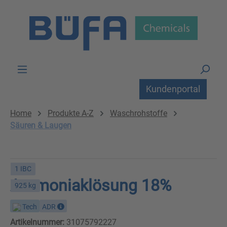
Zum Hauptinhalt springen
Kundenportal
Home
Produkte A-Z
Waschrohstoffe
Säuren & Laugen
1 IBC
Ammoniaklösung 18%
925 kg
Tech
ADR
Artikelnummer:
31075792227