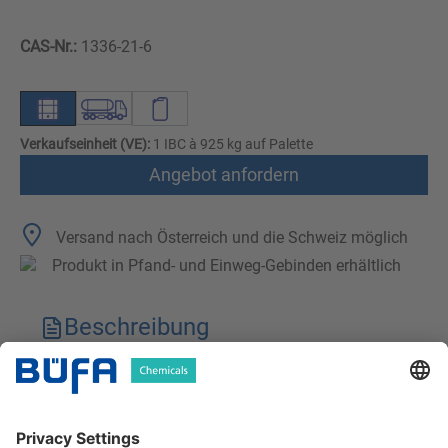
CAS-Nr.:
1336-21-6
Verkaufseinheit (VE):
1 IBC à 925 kg auf Palette
Angebot anfordern
Versand nach Österreich und die Schweiz möglich
Produkt in Pfand- und Einweg-Gebinden erhältlich
Beschreibung
Technische Merkmale
Downloads