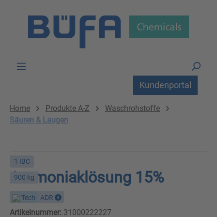
Zum Hauptinhalt springen
Kundenportal
Home
Produkte A-Z
Waschrohstoffe
Säuren & Laugen
1 IBC
Ammoniaklösung 15%
900 kg
Tech
ADR
Artikelnummer:
31000222227