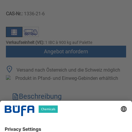
CAS-Nr.:
1336-21-6
Verkaufseinheit (VE):
1 IBC à 900 kg auf Palette
Angebot anfordern
Versand nach Österreich und die Schweiz möglich
Produkt in Pfand- und Einweg-Gebinden erhältlich
Beschreibung
Technische Merkmale
Downloads