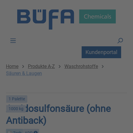
Zum Hauptinhalt springen
Kundenportal
Home
Produkte A-Z
Waschrohstoffe
Säuren & Laugen
1 Palette
Amidosulfonsäure (ohne
1000 kg
Antiback)