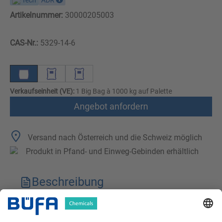
Tech
ADR
Artikelnummer:
30000205003
CAS-Nr.:
5329-14-6
Verkaufseinheit (VE):
1 Big Bag à 1000 kg auf Palette
Angebot anfordern
Versand nach Österreich und die Schweiz möglich
Produkt in Pfand- und Einweg-Gebinden erhältlich
Beschreibung
Technische Merkmale