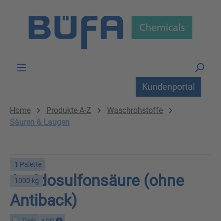
Zum Hauptinhalt springen
Kundenportal
Home
Produkte A-Z
Waschrohstoffe
Säuren & Laugen
1 Palette
Amidosulfonsäure (ohne
1000 kg
Antiback)