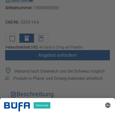
Tech
ADR
Artikelnummer:
10000565002
CAS-Nr.:
5329-14-6
Verkaufseinheit (VE):
40 Sack à 25 kg auf Palette
Angebot anfordern
Versand nach Österreich und die Schweiz möglich
Produkt in Pfand- und Einweg-Gebinden erhältlich
Beschreibung
Technische Merkmale