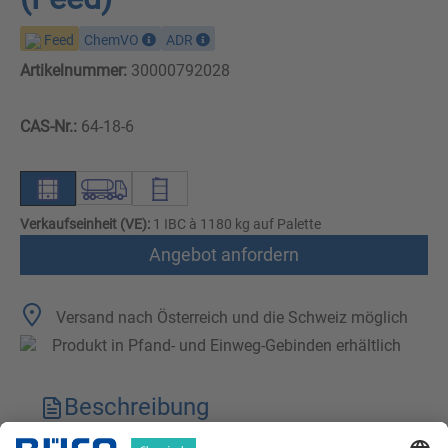
Feed
ChemVO
ADR
Artikelnummer:
30000792028
CAS-Nr.:
64-18-6
Verkaufseinheit (VE):
1 IBC à 1180 kg auf Palette
Angebot anfordern
Versand nach Österreich und die Schweiz möglich
Produkt in Pfand- und Einweg-Gebinden erhältlich
Beschreibung