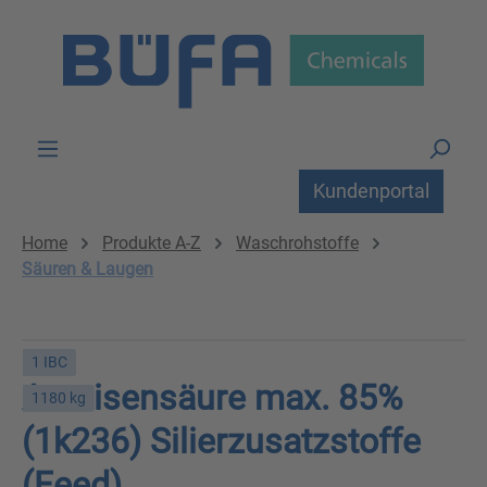
Zum Hauptinhalt springen
Kundenportal
Home
Produkte A-Z
Waschrohstoffe
Säuren & Laugen
1 IBC
Ameisensäure max. 85%
1180 kg
(1k236) Silierzusatzstoffe
(Feed)