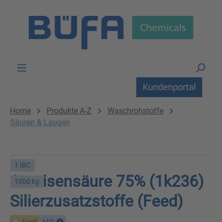
Zum Hauptinhalt springen
Kundenportal
Home
Produkte A-Z
Waschrohstoffe
Säuren & Laugen
1 IBC
Ameisensäure 75% (1k236)
1000 kg
Silierzusatzstoffe (Feed)