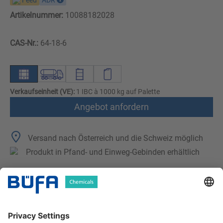
Feed
ADR
Artikelnummer:
10088182028
CAS-Nr.:
64-18-6
Verkaufseinheit (VE):
1 IBC à 1000 kg auf Palette
Angebot anfordern
Versand nach Österreich und die Schweiz möglich
Produkt in Pfand- und Einweg-Gebinden erhältlich
Technische Merkmale
Downloads