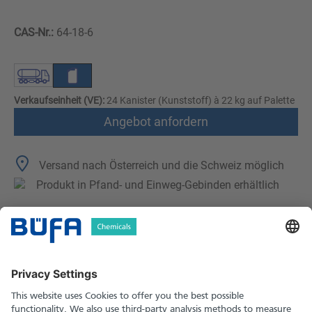
CAS-Nr.:
64-18-6
Verkaufseinheit (VE):
24 Kanister (Kunststoff) à 22 kg auf Palette
Angebot anfordern
Versand nach Österreich und die Schweiz möglich
Produkt in Pfand- und Einweg-Gebinden erhältlich
Technische Merkmale
Downloads
Sicherheitshinweise