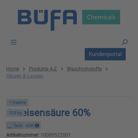
Zum Hauptinhalt springen
Kundenportal
Home
Produkte A-Z
Waschrohstoffe
Säuren & Laugen
1 Palette
Ameisensäure 60%
528 kg
Tech
ADR
Artikelnummer:
10000522001